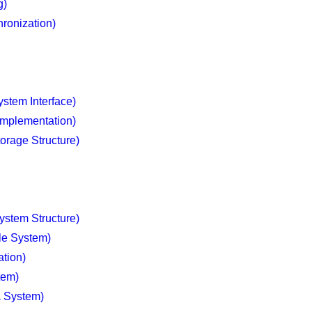
g)
nization)
m Interface)
plementation)
ge Structure)
tem Structure)
e System)
tion)
em)
System)